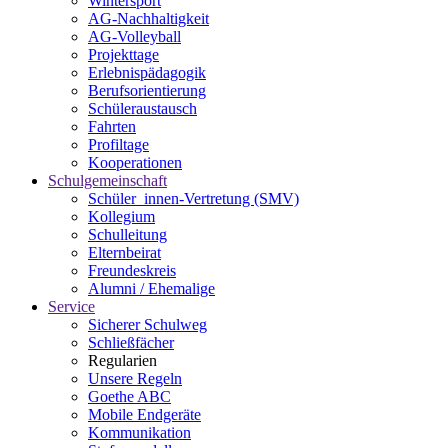
Wintersport
AG-Nachhaltigkeit
AG-Volleyball
Projekttage
Erlebnispädagogik
Berufsorientierung
Schüleraustausch
Fahrten
Profiltage
Kooperationen
Schulgemeinschaft
Schüler_innen-Vertretung (SMV)
Kollegium
Schulleitung
Elternbeirat
Freundeskreis
Alumni / Ehemalige
Service
Sicherer Schulweg
Schließfächer
Regularien
Unsere Regeln
Goethe ABC
Mobile Endgeräte
Kommunikation