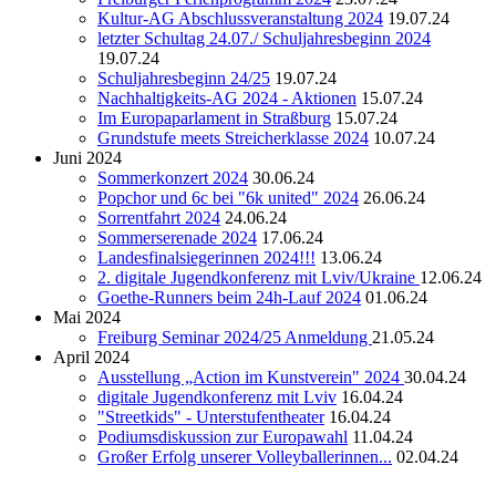
Kultur-AG Abschlussveranstaltung 2024
19.07.24
letzter Schultag 24.07./ Schuljahresbeginn 2024
19.07.24
Schuljahresbeginn 24/25
19.07.24
Nachhaltigkeits-AG 2024 - Aktionen
15.07.24
Im Europaparlament in Straßburg
15.07.24
Grundstufe meets Streicherklasse 2024
10.07.24
Juni 2024
Sommerkonzert 2024
30.06.24
Popchor und 6c bei "6k united" 2024
26.06.24
Sorrentfahrt 2024
24.06.24
Sommerserenade 2024
17.06.24
Landesfinalsiegerinnen 2024!!!
13.06.24
2. digitale Jugendkonferenz mit Lviv/Ukraine
12.06.24
Goethe-Runners beim 24h-Lauf 2024
01.06.24
Mai 2024
Freiburg Seminar 2024/25 Anmeldung
21.05.24
April 2024
Ausstellung „Action im Kunstverein" 2024
30.04.24
digitale Jugendkonferenz mit Lviv
16.04.24
"Streetkids" - Unterstufentheater
16.04.24
Podiumsdiskussion zur Europawahl
11.04.24
Großer Erfolg unserer Volleyballerinnen...
02.04.24