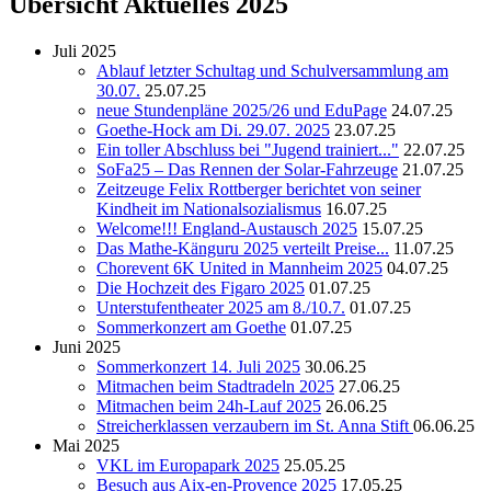
Übersicht Aktuelles 2025
Juli 2025
Ablauf letzter Schultag und Schulversammlung am
30.07.
25.07.25
neue Stundenpläne 2025/26 und EduPage
24.07.25
Goethe-Hock am Di. 29.07. 2025
23.07.25
Ein toller Abschluss bei "Jugend trainiert..."
22.07.25
SoFa25 – Das Rennen der Solar-Fahrzeuge
21.07.25
Zeitzeuge Felix Rottberger berichtet von seiner
Kindheit im Nationalsozialismus
16.07.25
Welcome!!! England-Austausch 2025
15.07.25
Das Mathe-Känguru 2025 verteilt Preise...
11.07.25
Chorevent 6K United in Mannheim 2025
04.07.25
Die Hochzeit des Figaro 2025
01.07.25
Unterstufentheater 2025 am 8./10.7.
01.07.25
Sommerkonzert am Goethe
01.07.25
Juni 2025
Sommerkonzert 14. Juli 2025
30.06.25
Mitmachen beim Stadtradeln 2025
27.06.25
Mitmachen beim 24h-Lauf 2025
26.06.25
Streicherklassen verzaubern im St. Anna Stift
06.06.25
Mai 2025
VKL im Europapark 2025
25.05.25
Besuch aus Aix-en-Provence 2025
17.05.25