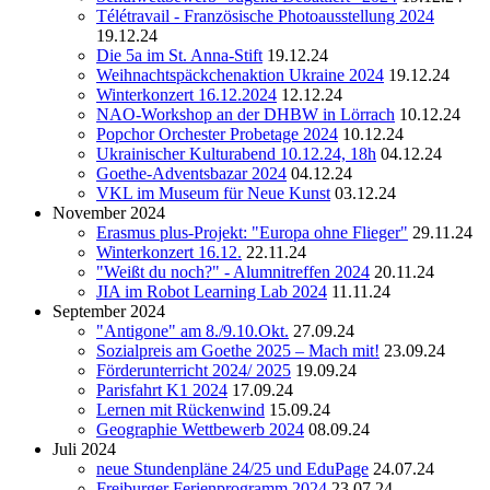
Télétravail - Französische Photoausstellung 2024
19.12.24
Die 5a im St. Anna-Stift
19.12.24
Weihnachtspäckchenaktion Ukraine 2024
19.12.24
Winterkonzert 16.12.2024
12.12.24
NAO-Workshop an der DHBW in Lörrach
10.12.24
Popchor Orchester Probetage 2024
10.12.24
Ukrainischer Kulturabend 10.12.24, 18h
04.12.24
Goethe-Adventsbazar 2024
04.12.24
VKL im Museum für Neue Kunst
03.12.24
November 2024
Erasmus plus-Projekt: "Europa ohne Flieger"
29.11.24
Winterkonzert 16.12.
22.11.24
"Weißt du noch?" - Alumnitreffen 2024
20.11.24
JIA im Robot Learning Lab 2024
11.11.24
September 2024
"Antigone" am 8./9.10.Okt.
27.09.24
Sozialpreis am Goethe 2025 – Mach mit!
23.09.24
Förderunterricht 2024/ 2025
19.09.24
Parisfahrt K1 2024
17.09.24
Lernen mit Rückenwind
15.09.24
Geographie Wettbewerb 2024
08.09.24
Juli 2024
neue Stundenpläne 24/25 und EduPage
24.07.24
Freiburger Ferienprogramm 2024
23.07.24