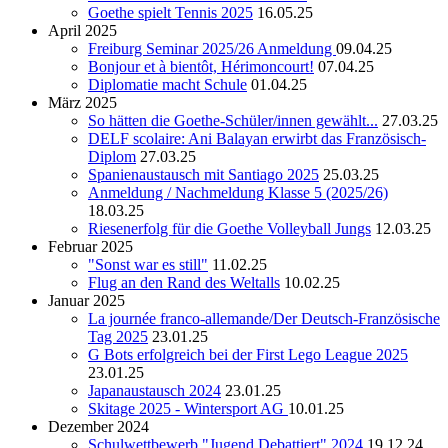
Goethe spielt Tennis 2025
16.05.25
April 2025
Freiburg Seminar 2025/26 Anmeldung
09.04.25
Bonjour et à bientôt, Hérimoncourt!
07.04.25
Diplomatie macht Schule
01.04.25
März 2025
So hätten die Goethe-Schüler/innen gewählt...
27.03.25
DELF scolaire: Ani Balayan erwirbt das Französisch-
Diplom
27.03.25
Spanienaustausch mit Santiago 2025
25.03.25
Anmeldung / Nachmeldung Klasse 5 (2025/26)
18.03.25
Riesenerfolg für die Goethe Volleyball Jungs
12.03.25
Februar 2025
"Sonst war es still"
11.02.25
Flug an den Rand des Weltalls
10.02.25
Januar 2025
La journée franco-allemande/Der Deutsch-Französische
Tag 2025
23.01.25
G Bots erfolgreich bei der First Lego League 2025
23.01.25
Japanaustausch 2024
23.01.25
Skitage 2025 - Wintersport AG
10.01.25
Dezember 2024
Schulwettbewerb "Jugend Debattiert" 2024
19.12.24