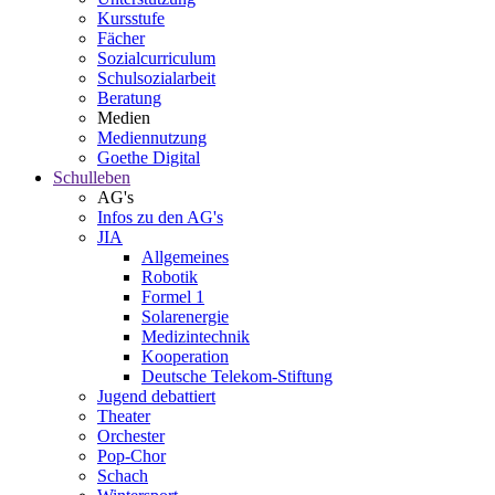
Kursstufe
Fächer
Sozialcurriculum
Schulsozialarbeit
Beratung
Medien
Mediennutzung
Goethe Digital
Schulleben
AG's
Infos zu den AG's
JIA
Allgemeines
Robotik
Formel 1
Solarenergie
Medizintechnik
Kooperation
Deutsche Telekom-Stiftung
Jugend debattiert
Theater
Orchester
Pop-Chor
Schach