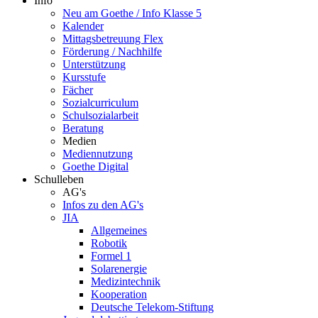
Info
Neu am Goethe / Info Klasse 5
Kalender
Mittagsbetreuung Flex
Förderung / Nachhilfe
Unterstützung
Kursstufe
Fächer
Sozialcurriculum
Schulsozialarbeit
Beratung
Medien
Mediennutzung
Goethe Digital
Schulleben
AG's
Infos zu den AG's
JIA
Allgemeines
Robotik
Formel 1
Solarenergie
Medizintechnik
Kooperation
Deutsche Telekom-Stiftung