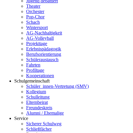
Jugend debattiert
Theater
Orchester
Pop-Chor
Schach
Wintersport
AG-Nachhaltigkeit
AG-Volleyball
Projekttage
Erlebnispädagogik
Berufsorientierung
Schüleraustausch
Fahrten
Profiltage
Kooperationen
Schulgemeinschaft
Schüler_innen-Vertretung (SMV)
Kollegium
Schulleitung
Elternbeirat
Freundeskreis
Alumni / Ehemalige
Service
Sicherer Schulweg
Schließfächer