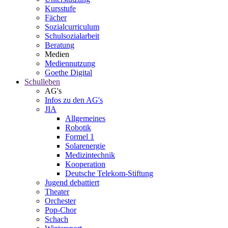
Kursstufe
Fächer
Sozialcurriculum
Schulsozialarbeit
Beratung
Medien
Mediennutzung
Goethe Digital
Schulleben
AG's
Infos zu den AG's
JIA
Allgemeines
Robotik
Formel 1
Solarenergie
Medizintechnik
Kooperation
Deutsche Telekom-Stiftung
Jugend debattiert
Theater
Orchester
Pop-Chor
Schach