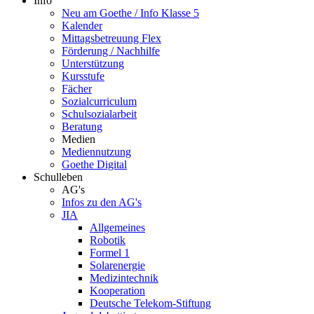
Info
Neu am Goethe / Info Klasse 5
Kalender
Mittagsbetreuung Flex
Förderung / Nachhilfe
Unterstützung
Kursstufe
Fächer
Sozialcurriculum
Schulsozialarbeit
Beratung
Medien
Mediennutzung
Goethe Digital
Schulleben
AG's
Infos zu den AG's
JIA
Allgemeines
Robotik
Formel 1
Solarenergie
Medizintechnik
Kooperation
Deutsche Telekom-Stiftung