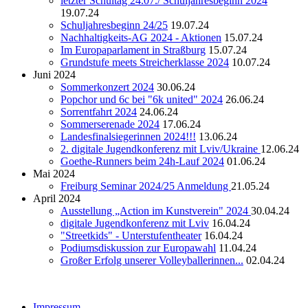
letzter Schultag 24.07./ Schuljahresbeginn 2024
19.07.24
Schuljahresbeginn 24/25
19.07.24
Nachhaltigkeits-AG 2024 - Aktionen
15.07.24
Im Europaparlament in Straßburg
15.07.24
Grundstufe meets Streicherklasse 2024
10.07.24
Juni 2024
Sommerkonzert 2024
30.06.24
Popchor und 6c bei "6k united" 2024
26.06.24
Sorrentfahrt 2024
24.06.24
Sommerserenade 2024
17.06.24
Landesfinalsiegerinnen 2024!!!
13.06.24
2. digitale Jugendkonferenz mit Lviv/Ukraine
12.06.24
Goethe-Runners beim 24h-Lauf 2024
01.06.24
Mai 2024
Freiburg Seminar 2024/25 Anmeldung
21.05.24
April 2024
Ausstellung „Action im Kunstverein" 2024
30.04.24
digitale Jugendkonferenz mit Lviv
16.04.24
"Streetkids" - Unterstufentheater
16.04.24
Podiumsdiskussion zur Europawahl
11.04.24
Großer Erfolg unserer Volleyballerinnen...
02.04.24
Impressum