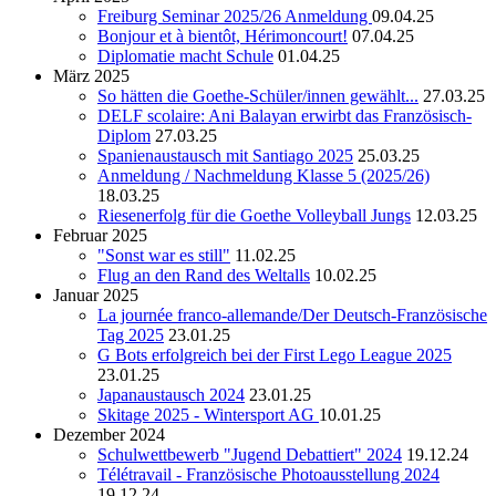
Freiburg Seminar 2025/26 Anmeldung
09.04.25
Bonjour et à bientôt, Hérimoncourt!
07.04.25
Diplomatie macht Schule
01.04.25
März 2025
So hätten die Goethe-Schüler/innen gewählt...
27.03.25
DELF scolaire: Ani Balayan erwirbt das Französisch-
Diplom
27.03.25
Spanienaustausch mit Santiago 2025
25.03.25
Anmeldung / Nachmeldung Klasse 5 (2025/26)
18.03.25
Riesenerfolg für die Goethe Volleyball Jungs
12.03.25
Februar 2025
"Sonst war es still"
11.02.25
Flug an den Rand des Weltalls
10.02.25
Januar 2025
La journée franco-allemande/Der Deutsch-Französische
Tag 2025
23.01.25
G Bots erfolgreich bei der First Lego League 2025
23.01.25
Japanaustausch 2024
23.01.25
Skitage 2025 - Wintersport AG
10.01.25
Dezember 2024
Schulwettbewerb "Jugend Debattiert" 2024
19.12.24
Télétravail - Französische Photoausstellung 2024
19.12.24