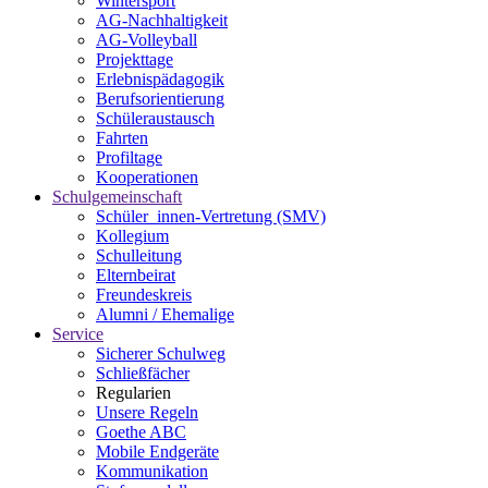
Wintersport
AG-Nachhaltigkeit
AG-Volleyball
Projekttage
Erlebnispädagogik
Berufsorientierung
Schüleraustausch
Fahrten
Profiltage
Kooperationen
Schulgemeinschaft
Schüler_innen-Vertretung (SMV)
Kollegium
Schulleitung
Elternbeirat
Freundeskreis
Alumni / Ehemalige
Service
Sicherer Schulweg
Schließfächer
Regularien
Unsere Regeln
Goethe ABC
Mobile Endgeräte
Kommunikation