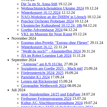
Die 5a im St. Anna-Stift
19.12.24
Weihnachtspäckchenaktion Ukraine 2024
19.12.24
Winterkonzert 16.12.2024
12.12.24
NAO-Workshop an der DHBW in Lörrach
10.12.24
Popchor Orchester Probetage 2024
10.12.24
Ukrainischer Kulturabend 10.12.24, 18h
04.12.24
Goethe-Adventsbazar 2024
04.12.24
VKL im Museum für Neue Kunst
03.12.24
November 2024
Erasmus plus-Projekt: "Europa ohne Flieger"
29.11.24
Winterkonzert 16.12.
22.11.24
"Weißt du noch?" - Alumnitreffen 2024
20.11.24
JIA im Robot Learning Lab 2024
11.11.24
September 2024
"Antigone" am 8./9.10.Okt.
27.09.24
Sozialpreis am Goethe 2025 – Mach mit!
23.09.24
Förderunterricht 2024/ 2025
19.09.24
Parisfahrt K1 2024
17.09.24
Lernen mit Rückenwind
15.09.24
Geographie Wettbewerb 2024
08.09.24
Juli 2024
neue Stundenpläne 24/25 und EduPage
24.07.24
Freiburger Ferienprogramm 2024
23.07.24
Kultur-AG Abschlussveranstaltung 2024
19.07.24