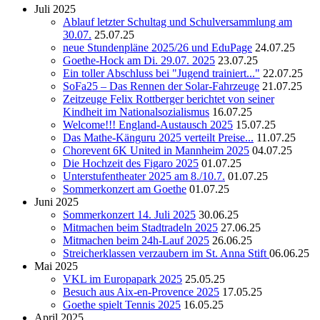
Juli 2025
Ablauf letzter Schultag und Schulversammlung am
30.07.
25.07.25
neue Stundenpläne 2025/26 und EduPage
24.07.25
Goethe-Hock am Di. 29.07. 2025
23.07.25
Ein toller Abschluss bei "Jugend trainiert..."
22.07.25
SoFa25 – Das Rennen der Solar-Fahrzeuge
21.07.25
Zeitzeuge Felix Rottberger berichtet von seiner
Kindheit im Nationalsozialismus
16.07.25
Welcome!!! England-Austausch 2025
15.07.25
Das Mathe-Känguru 2025 verteilt Preise...
11.07.25
Chorevent 6K United in Mannheim 2025
04.07.25
Die Hochzeit des Figaro 2025
01.07.25
Unterstufentheater 2025 am 8./10.7.
01.07.25
Sommerkonzert am Goethe
01.07.25
Juni 2025
Sommerkonzert 14. Juli 2025
30.06.25
Mitmachen beim Stadtradeln 2025
27.06.25
Mitmachen beim 24h-Lauf 2025
26.06.25
Streicherklassen verzaubern im St. Anna Stift
06.06.25
Mai 2025
VKL im Europapark 2025
25.05.25
Besuch aus Aix-en-Provence 2025
17.05.25
Goethe spielt Tennis 2025
16.05.25
April 2025