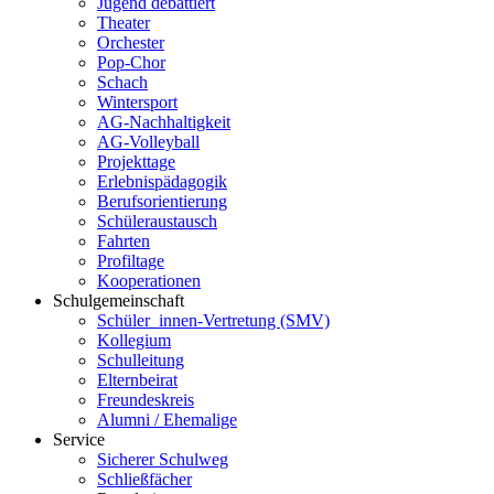
Jugend debattiert
Theater
Orchester
Pop-Chor
Schach
Wintersport
AG-Nachhaltigkeit
AG-Volleyball
Projekttage
Erlebnispädagogik
Berufsorientierung
Schüleraustausch
Fahrten
Profiltage
Kooperationen
Schulgemeinschaft
Schüler_innen-Vertretung (SMV)
Kollegium
Schulleitung
Elternbeirat
Freundeskreis
Alumni / Ehemalige
Service
Sicherer Schulweg
Schließfächer