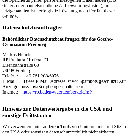
die Speicherung Ihrer personenbezogenen Daten haben (z. B.
steuer- oder handelsrechtliche Aufbewahrungsfristen); im
letztgenannten Fall erfolgt die Löschung nach Fortfall dieser
Gründe.
Datenschutz­beauftragter
Behördlicher Datenschutzbeauftragter für das Goethe-
Gymnasium Freiburg
Markus Helmle
RP Freiburg / Referat 71
Eisenbahnstraße 68
79098 Freiburg
Telefon: +49 761 208-6076
E-Mail:
Diese E-Mail-Adresse ist vor Spambots geschützt! Zur
Anzeige muss JavaScript eingeschaltet sein.
Internet:
https://rp.baden-wuerttemberg.de/rpf/
Hinweis zur Datenweitergabe in die USA und
sonstige Drittstaaten
Wir verwenden unter anderem Tools von Unternehmen mit Sitz in
den USA oder sonstigen datenschutzrechtlich nicht sicheren