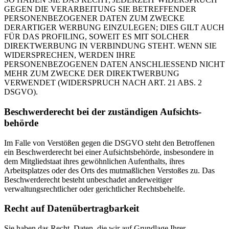
GEGEN DIE VERARBEITUNG SIE BETREFFENDER
PERSONENBEZOGENER DATEN ZUM ZWECKE
DERARTIGER WERBUNG EINZULEGEN; DIES GILT AUCH
FÜR DAS PROFILING, SOWEIT ES MIT SOLCHER
DIREKTWERBUNG IN VERBINDUNG STEHT. WENN SIE
WIDERSPRECHEN, WERDEN IHRE
PERSONENBEZOGENEN DATEN ANSCHLIESSEND NICHT
MEHR ZUM ZWECKE DER DIREKTWERBUNG
VERWENDET (WIDERSPRUCH NACH ART. 21 ABS. 2
DSGVO).
Beschwerde­recht bei der zuständigen Aufsichts­
behörde
Im Falle von Verstößen gegen die DSGVO steht den Betroffenen
ein Beschwerderecht bei einer Aufsichtsbehörde, insbesondere in
dem Mitgliedstaat ihres gewöhnlichen Aufenthalts, ihres
Arbeitsplatzes oder des Orts des mutmaßlichen Verstoßes zu. Das
Beschwerderecht besteht unbeschadet anderweitiger
verwaltungsrechtlicher oder gerichtlicher Rechtsbehelfe.
Recht auf Daten­übertrag­barkeit
Sie haben das Recht, Daten, die wir auf Grundlage Ihrer