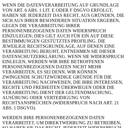
WENN DIE DATENVERARBEITUNG AUF GRUNDLAGE
VON ART. 6 ABS. 1 LIT. E ODER F DSGVO ERFOLGT,
HABEN SIE JEDERZEIT DAS RECHT, AUS GRÜNDEN, DIE
SICH AUS IHRER BESONDEREN SITUATION ERGEBEN,
GEGEN DIE VERARBEITUNG IHRER
PERSONENBEZOGENEN DATEN WIDERSPRUCH
EINZULEGEN; DIES GILT AUCH FÜR EIN AUF DIESE
BESTIMMUNGEN GESTÜTZTES PROFILING. DIE
JEWEILIGE RECHTSGRUNDLAGE, AUF DENEN EINE
VERARBEITUNG BERUHT, ENTNEHMEN SIE DIESER
DATENSCHUTZERKLÄRUNG. WENN SIE WIDERSPRUCH
EINLEGEN, WERDEN WIR IHRE BETROFFENEN
PERSONENBEZOGENEN DATEN NICHT MEHR
VERARBEITEN, ES SEI DENN, WIR KÖNNEN
ZWINGENDE SCHUTZWÜRDIGE GRÜNDE FÜR DIE
VERARBEITUNG NACHWEISEN, DIE IHRE INTERESSEN,
RECHTE UND FREIHEITEN ÜBERWIEGEN ODER DIE
VERARBEITUNG DIENT DER GELTENDMACHUNG,
AUSÜBUNG ODER VERTEIDIGUNG VON
RECHTSANSPRÜCHEN (WIDERSPRUCH NACH ART. 21
ABS. 1 DSGVO).
WERDEN IHRE PERSONENBEZOGENEN DATEN
VERARBEITET, UM DIREKTWERBUNG ZU BETREIBEN,
SO HABEN SIE DAS RECHT, JEDERZEIT WIDERSPRUCH