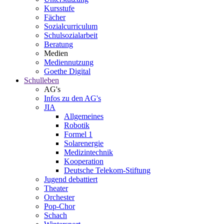
Kursstufe
Fächer
Sozialcurriculum
Schulsozialarbeit
Beratung
Medien
Mediennutzung
Goethe Digital
Schulleben
AG's
Infos zu den AG's
JIA
Allgemeines
Robotik
Formel 1
Solarenergie
Medizintechnik
Kooperation
Deutsche Telekom-Stiftung
Jugend debattiert
Theater
Orchester
Pop-Chor
Schach