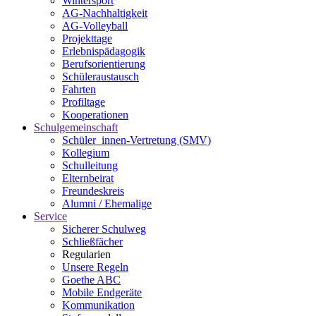
Wintersport
AG-Nachhaltigkeit
AG-Volleyball
Projekttage
Erlebnispädagogik
Berufsorientierung
Schüleraustausch
Fahrten
Profiltage
Kooperationen
Schulgemeinschaft
Schüler_innen-Vertretung (SMV)
Kollegium
Schulleitung
Elternbeirat
Freundeskreis
Alumni / Ehemalige
Service
Sicherer Schulweg
Schließfächer
Regularien
Unsere Regeln
Goethe ABC
Mobile Endgeräte
Kommunikation