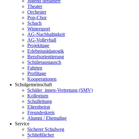
Jugend debattiert
Theater
Orchester
Pop-Chor
Schach
Wintersport
AG-Nachhaltigkeit
AG-Volleyball
Projekttage
Erlebnispädagogik
Berufsorientierung
Schüleraustausch
Fahrten
Profiltage
Kooperationen
Schulgemeinschaft
Schüler_innen-Vertretung (SMV)
Kollegium
Schulleitung
Elternbeirat
Freundeskreis
Alumni / Ehemalige
Service
Sicherer Schulweg
Schließfächer