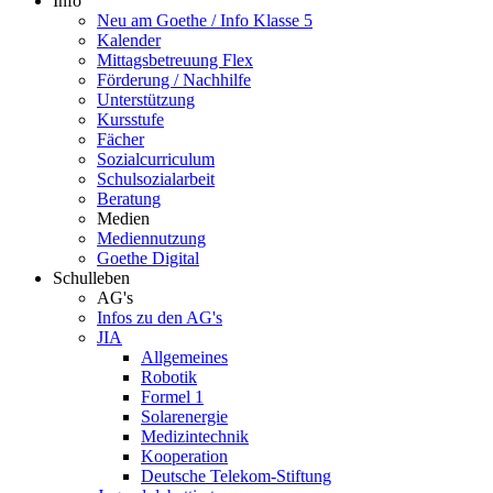
Info
Neu am Goethe / Info Klasse 5
Kalender
Mittagsbetreuung Flex
Förderung / Nachhilfe
Unterstützung
Kursstufe
Fächer
Sozialcurriculum
Schulsozialarbeit
Beratung
Medien
Mediennutzung
Goethe Digital
Schulleben
AG's
Infos zu den AG's
JIA
Allgemeines
Robotik
Formel 1
Solarenergie
Medizintechnik
Kooperation
Deutsche Telekom-Stiftung