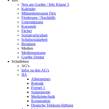
Info
Neu am Goethe / Info Klasse 5
Kalender
Mittagsbetreuung Flex
Förderung / Nachhilfe
Unterstützung
Kursstufe
Fächer
Sozialcurriculum
Schulsozialarbeit
Beratung
Medien
Mediennutzung
Goethe Digital
Schulleben
AG's
Infos zu den AG's
JIA
Allgemeines
Robotik
Formel 1
Solarenergie
Medizintechnik
Kooperation
Deutsche Telekom-Stiftung