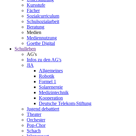
Kursstufe
Fächer
Sozialcurriculum
Schulsozialarbeit
Beratung
Medien
Mediennutzung
Goethe Digital
Schulleben
AG's
Infos zu den AG's
JIA
Allgemeines
Robotik
Formel 1
Solarenergie
Medizintechnik
Kooperation
Deutsche Telekom-Stiftung
Jugend debattiert
Theater
Orchester
Pop-Chor
Schach