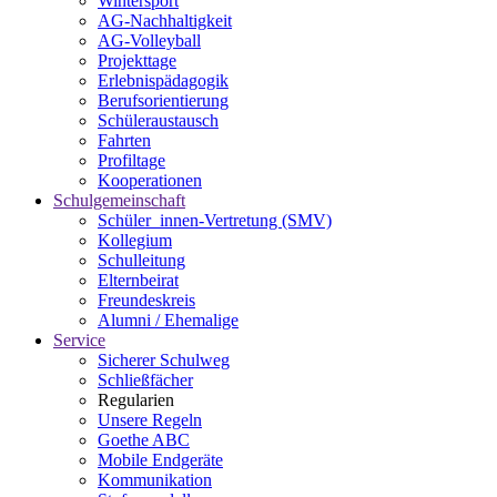
Wintersport
AG-Nachhaltigkeit
AG-Volleyball
Projekttage
Erlebnispädagogik
Berufsorientierung
Schüleraustausch
Fahrten
Profiltage
Kooperationen
Schulgemeinschaft
Schüler_innen-Vertretung (SMV)
Kollegium
Schulleitung
Elternbeirat
Freundeskreis
Alumni / Ehemalige
Service
Sicherer Schulweg
Schließfächer
Regularien
Unsere Regeln
Goethe ABC
Mobile Endgeräte
Kommunikation