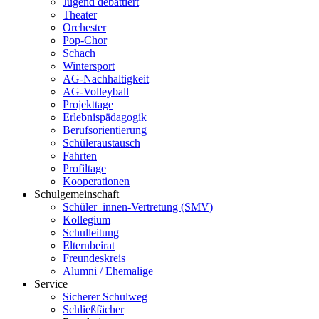
Jugend debattiert
Theater
Orchester
Pop-Chor
Schach
Wintersport
AG-Nachhaltigkeit
AG-Volleyball
Projekttage
Erlebnispädagogik
Berufsorientierung
Schüleraustausch
Fahrten
Profiltage
Kooperationen
Schulgemeinschaft
Schüler_innen-Vertretung (SMV)
Kollegium
Schulleitung
Elternbeirat
Freundeskreis
Alumni / Ehemalige
Service
Sicherer Schulweg
Schließfächer