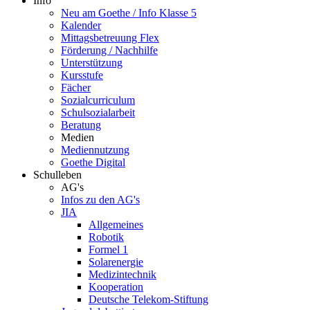
Info
Neu am Goethe / Info Klasse 5
Kalender
Mittagsbetreuung Flex
Förderung / Nachhilfe
Unterstützung
Kursstufe
Fächer
Sozialcurriculum
Schulsozialarbeit
Beratung
Medien
Mediennutzung
Goethe Digital
Schulleben
AG's
Infos zu den AG's
JIA
Allgemeines
Robotik
Formel 1
Solarenergie
Medizintechnik
Kooperation
Deutsche Telekom-Stiftung