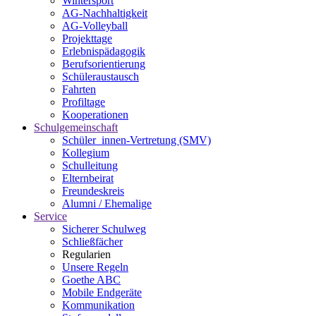
Wintersport
AG-Nachhaltigkeit
AG-Volleyball
Projekttage
Erlebnispädagogik
Berufsorientierung
Schüleraustausch
Fahrten
Profiltage
Kooperationen
Schulgemeinschaft
Schüler_innen-Vertretung (SMV)
Kollegium
Schulleitung
Elternbeirat
Freundeskreis
Alumni / Ehemalige
Service
Sicherer Schulweg
Schließfächer
Regularien
Unsere Regeln
Goethe ABC
Mobile Endgeräte
Kommunikation