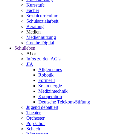
Kursstufe
Fächer
Sozialcurriculum
Schulsozialarbeit
Beratung
Medien
Mediennutzung
Goethe Digital
Schulleben
AG's
Infos zu den AG's
JIA
Allgemeines
Robotik
Formel 1
Solarenergie
Medizintechnik
Kooperation
Deutsche Telekom-Stiftung
Jugend debattiert
Theater
Orchester
Pop-Chor
Schach