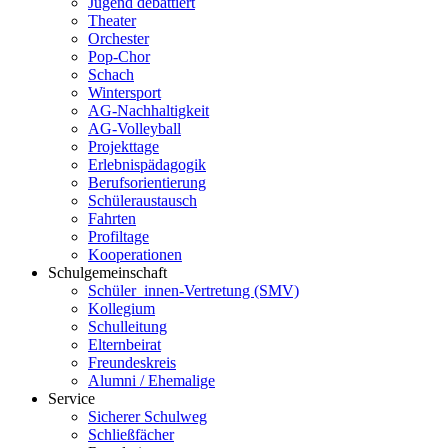
Jugend debattiert
Theater
Orchester
Pop-Chor
Schach
Wintersport
AG-Nachhaltigkeit
AG-Volleyball
Projekttage
Erlebnispädagogik
Berufsorientierung
Schüleraustausch
Fahrten
Profiltage
Kooperationen
Schulgemeinschaft
Schüler_innen-Vertretung (SMV)
Kollegium
Schulleitung
Elternbeirat
Freundeskreis
Alumni / Ehemalige
Service
Sicherer Schulweg
Schließfächer